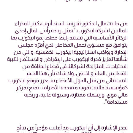
من جانبه،
قال الدكتور شريف السيد أيوب، كبير المدراء
الماليين لشركة ابيكورب:
“تمثل زيادة رأس المال إحدى
الركائز الأساسية التي تستند إليها خطط نمو ابيكورب بما
يتوافق مع مستوى تحمل المخاطر الذي أقرّه مجلس
الإدارة ويواكب استراتيجية ابيكورب الخمسية، والتي من
شأنها تعزيز قدرة ابيكورب على الإقراض والاستثمار لتلبية
الاحتياجات المتزايدة لشركائنا في قطاع الطاقة من
القطاعين العام والخاص. ولا شك بأن هذا الدعم
الاستثنائي من قبل الدول الأعضاء سيعزز موقع ابيكورب
كمؤسسة مالية تنموية متعددة الأطراف تتمتع بمركز
مالي قوي، ورسملة ممتازة، وسيولة عالية، وربحية
مستدامة”.
تجدر الإشارة إلى أن ابيكورب قد أعلنت مؤخراً عن نتائج