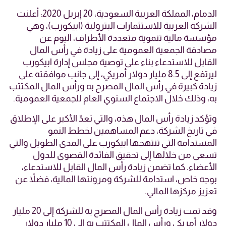
الدمام، المملكة العربية السعودية، 20 إبريل 2020:
أعلنت
الشركة العربية للاستثمارات البترولية (ابيكورب)، وهي
مؤسسة مالية تنموية متعددة الأطراف، اليوم عن
مصادقة الجمعية العمومية على زيادة في رأس المال
القابل للاستدعاء بناء على توصية مجلس إدارة ابيكورب
ليرتفع إلى 8.5 مليار دولار أمريكي، إلى جانب موافقته على
زيادة كبيرة في رأس المال المصرح به ورأس المال المكتتب
به، وذلك خلال الاجتماع السنوي العام للجمعية العمومية.
وتؤكد زيادة رأس المال هذه، والتي تعدّ الأكبر على الإطلاق
في تاريخ الشركة، دعم المساهمين لخطط النمو
المستدامة التي تنتهجها ابيكورب على المدى الطويل والتي
تسعى من خلالها إلى تحقيق الفائدة القصوى للدول
الأعضاء. كما تضمن زيادة رأس المال القابل للاستدعاء،
بوجه خاص، استدامة للشركة ومرونتها المالية، فضلاً عن
تعزيز مركزها المالي.
وقد تمت زيادة رأس المال المصرح به للشركة إلى 20 مليار
دولار أمريكي ورأس المال المكتتب به إلى 10 مليار دولار